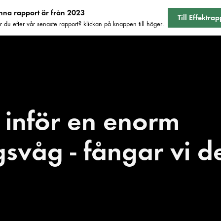
nna rapport är från 2023
Till Effektra
r du efter vår senaste rapport? klickan på knappen till höger.
i
n
f
ö
r
e
n
e
n
o
r
m
g
s
v
å
g
-
f
å
n
g
a
r
v
i
d