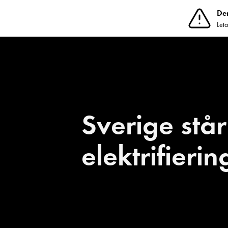
De
Leta
S
v
e
r
i
g
e
s
t
å
r
e
l
e
k
t
r
i
f
i
e
r
i
n