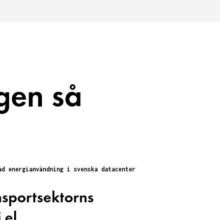
gen så
ad energianvändning i svenska datacenter
Satsning på grön
ansportsektorns
 el.