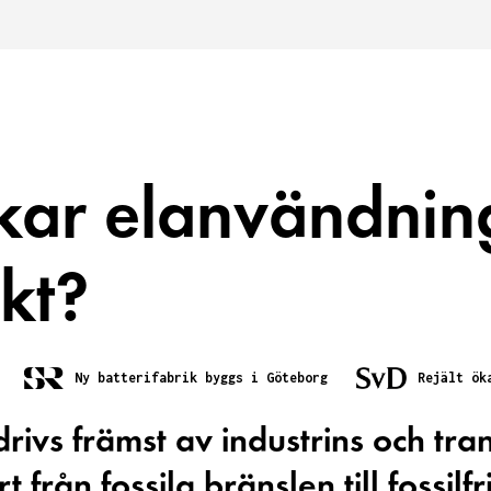
kar elanvändnin
kt?
Ny batterifabrik byggs i Göteborg
Rejält ök
drivs främst av industrins och tr
från fossila bränslen till fossilfri