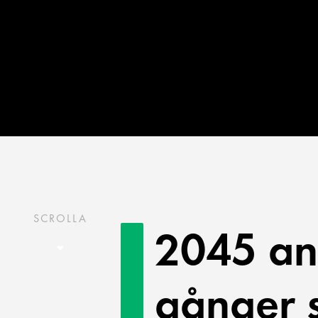
SCROLLA
2045 an
gånger 