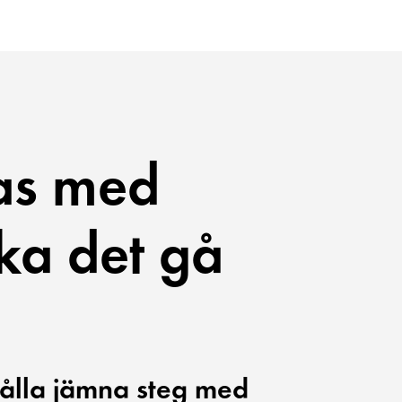
as med
ka det gå
 hålla jämna steg med