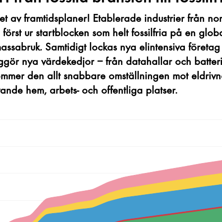
 av framtidsplaner! Etablerade industrier från norr
först ur startblocken som helt fossilfria på en glo
ssabruk. Samtidigt lockas nya elintensiva företag oc
ggör nya värdekedjor – från datahallar och batterif
kommer den allt snabbare omställningen mot eldrivn
de hem, arbets- och offentliga platser.