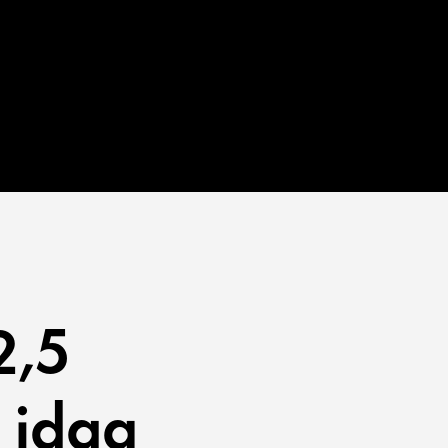
2,5
 idag