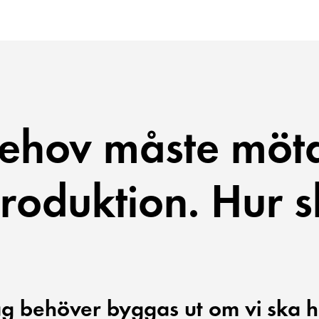
behov måste möt
roduktion. Hur s
slag behöver byggas ut om vi ska